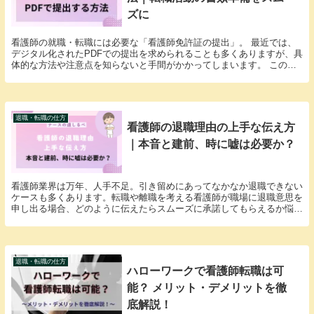
ズに
看護師の就職・転職には必要な「看護師免許証の提出」。 最近では、
デジタル化されたPDFでの提出を求められることも多くありますが、具
体的な方法や注意点を知らないと手間がかかってしまいます。 この記
事では、看護師免許証をPDFで提出するための手...
退職・転職の仕方
看護師の退職理由の上手な伝え方
｜本音と建前、時に嘘は必要か？
看護師業界は万年、人手不足。引き留めにあってなかなか退職できない
ケースも多くあります。転職や離職を考える看護師が職場に退職意思を
申し出る場合、どのように伝えたらスムーズに承諾してもらえるか悩む
方も多いと思います。 この記事では、看護師が円満...
退職・転職の仕方
ハローワークで看護師転職は可
能？ メリット・デメリットを徹
底解説！