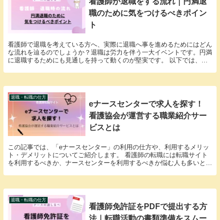
看護師が退職をする流れ｜円満退
職のために気をつけるべきポイン
ト
看護師で退職を考えている方へ、実際に退職へ事を進めるためにはどん
な流れを辿るのでしょうか？退職は労力を伴う一大イベントです。円満
に退職するためにも見通しを持って動くのが堅実です。 以下では、看
護師が退職をするまでの5つの段階と各段階における...
退職・転職の仕方
eナースセンターで求人を探す！
看護協会が運営する職業紹介サー
ビスとは
この記事では、「eナースセンター」の利用の仕方や、利用するメリッ
ト・デメリットについてご紹介します。 看護師の転職には転職サイト
を利用するべきか、ナースセンターを利用するべきか悩む人も多いと思
います。あなたの転職活動の参考になれば幸いです。...
退職・転職の仕方
看護師免許証をPDFで提出する方
法｜転職活動の書類準備をスムー